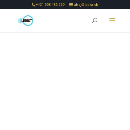
+421 903 485 760
ahoj@ledist.sk