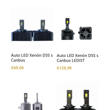
bola:
je:
€59,90.
€49,90.
Auto LED Xenón D5S s
Auto LED Xenón D5S s
Canbus
Canbus LEDIST
€
69,00
€
129,99