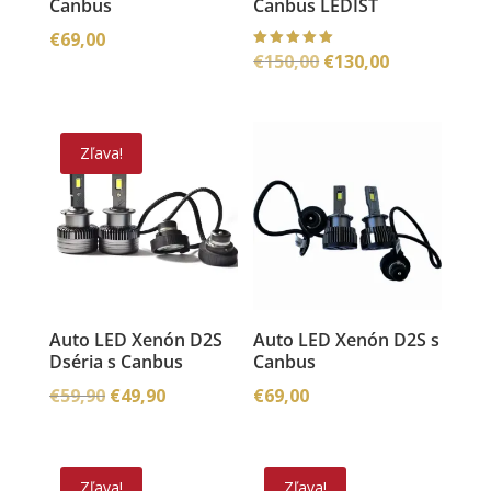
Canbus
Canbus LEDIST
€
69,00
Pôvodná
Aktuálna
€
150,00
€
130,00
Hodnoteni
e
5.00
cena
cena
z 5
bola:
je:
€150,00.
€130,00.
Zľava!
Auto LED Xenón D2S
Auto LED Xenón D2S s
Dséria s Canbus
Canbus
Pôvodná
Aktuálna
€
59,90
€
49,90
€
69,00
cena
cena
bola:
je:
€59,90.
€49,90.
Zľava!
Zľava!