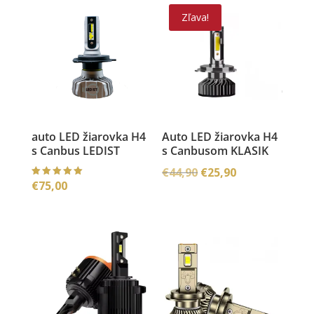
Zľava!
auto LED žiarovka H4
Auto LED žiarovka H4
s Canbus LEDIST
s Canbusom KLASIK
Pôvodná
Aktuálna
€
44,90
€
25,90
€
75,00
Hodnoteni
cena
cena
e
5.00
bola:
je:
z 5
€44,90.
€25,90.