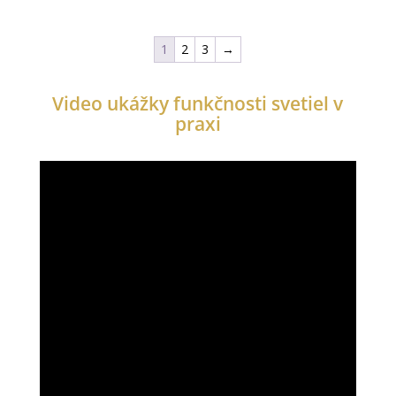
1
2
3
→
Video ukážky funkčnosti svetiel v
praxi