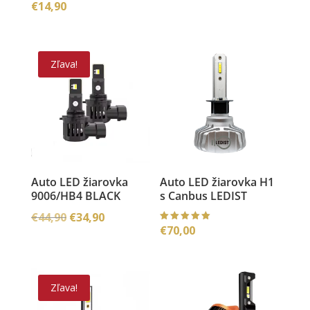
€
14,90
cena
cena
bola:
je:
€44,90.
€34,90.
Zľava!
Auto LED žiarovka
Auto LED žiarovka H1
9006/HB4 BLACK
s Canbus LEDIST
Pôvodná
Aktuálna
€
44,90
€
34,90
€
70,00
Hodnoteni
cena
cena
e
5.00
bola:
je:
z 5
€44,90.
€34,90.
Zľava!