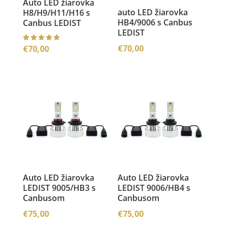
Auto LED žiarovka
auto LED žiarovka
H8/H9/H11/H16 s
HB4/9006 s Canbus
Canbus LEDIST
LEDIST
€
70,00
€
70,00
Hodnoteni
e
5.00
z 5
Auto LED žiarovka
Auto LED žiarovka
LEDIST 9005/HB3 s
LEDIST 9006/HB4 s
Canbusom
Canbusom
€
75,00
€
75,00