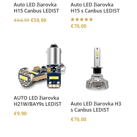
Auto LED žiarovka
Auto LED žiarovka
H15 Canbus LEDIST
H15 s Canbus LEDIST
Pôvodná
Aktuálna
€
64,99
€
59,90
€
70,00
Hodnoteni
cena
cena
e
5.00
bola:
je:
z 5
€64,99.
€59,90.
AUTO LED žiarovka
Auto LED žiarovka H3
H21W/BAY9s LEDIST
s Canbus LEDIST
€
9,90
€
70,00