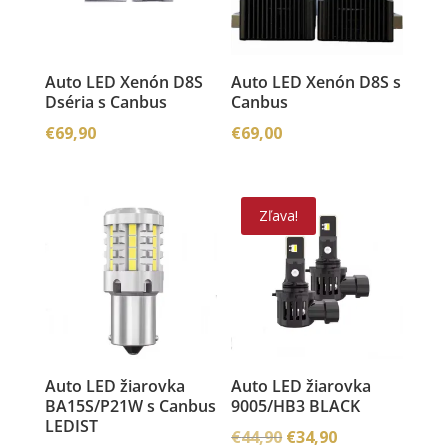
Auto LED Xenón D8S
Auto LED Xenón D8S s
Dséria s Canbus
Canbus
€
69,90
€
69,00
Zľava!
Auto LED žiarovka
Auto LED žiarovka
BA15S/P21W s Canbus
9005/HB3 BLACK
LEDIST
Pôvodná
Aktuálna
€
44,90
€
34,90