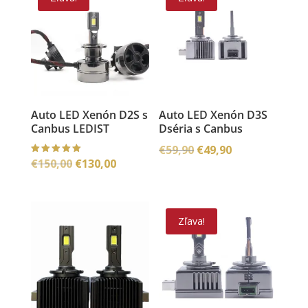
Auto LED Xenón D2S s
Auto LED Xenón D3S
Canbus LEDIST
Dséria s Canbus
Pôvodná
Aktuálna
€
59,90
€
49,90
Pôvodná
Aktuálna
€
150,00
€
130,00
Hodnoteni
cena
cena
e
5.00
cena
cena
bola:
je:
z 5
bola:
je:
€59,90.
€49,90.
€150,00.
€130,00.
Zľava!