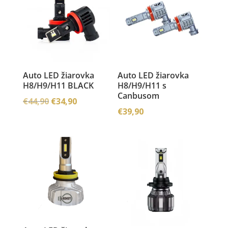
Auto LED žiarovka
Auto LED žiarovka
H8/H9/H11 BLACK
H8/H9/H11 s
Canbusom
Pôvodná
Aktuálna
€
44,90
€
34,90
€
39,90
cena
cena
bola:
je:
€44,90.
€34,90.