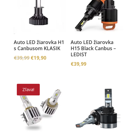
Auto LED žiarovka H1
Auto LED žiarovka
s Canbusom KLASIK
H15 Black Canbus –
LEDIST
Pôvodná
Aktuálna
€
39,99
€
19,90
€
39,99
cena
cena
bola:
je:
€39,99.
€19,90.
Zľava!