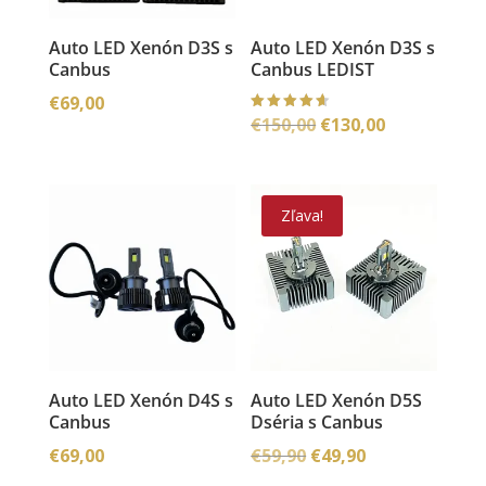
Auto LED Xenón D3S s
Auto LED Xenón D3S s
Canbus
Canbus LEDIST
€
69,00
Pôvodná
Aktuálna
€
150,00
€
130,00
Hodnoteni
e
4.67
cena
cena
z 5
bola:
je:
€150,00.
€130,00.
Zľava!
Auto LED Xenón D4S s
Auto LED Xenón D5S
Canbus
Dséria s Canbus
Pôvodná
Aktuálna
€
69,00
€
59,90
€
49,90
cena
cena