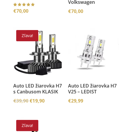
Volkswagen
€
70,00
Hodnoteni
€
70,00
e
5.00
z 5
Zľava!
Auto LED žiarovka H7
Auto LED žiarovka H7
s Canbusom KLASIK
V25 – LEDIST
Pôvodná
Aktuálna
€
39,90
€
19,90
€
29,99
cena
cena
bola:
je:
€39,90.
€19,90.
Zľava!