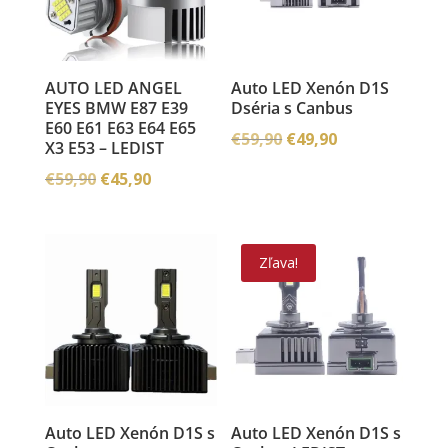
AUTO LED ANGEL
Auto LED Xenón D1S
EYES BMW E87 E39
Dséria s Canbus
E60 E61 E63 E64 E65
Pôvodná
Aktuálna
€
59,90
€
49,90
X3 E53 – LEDIST
cena
cena
Pôvodná
Aktuálna
€
59,90
€
45,90
bola:
je:
cena
cena
€59,90.
€49,90.
bola:
je:
€59,90.
€45,90.
Zľava!
Auto LED Xenón D1S s
Auto LED Xenón D1S s