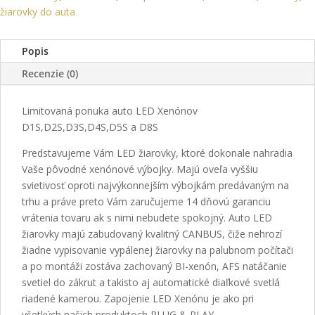
Canbus
žiarovky do auta
Popis
Recenzie (0)
Limitovaná ponuka auto LED Xenónov
D1S,D2S,D3S,D4S,D5S a D8S
Predstavujeme Vám LED žiarovky, ktoré dokonale nahradia
Vaše pôvodné xenónové výbojky. Majú oveľa vyššiu
svietivosť oproti najvýkonnejším výbojkám predávaným na
trhu a práve preto Vám zaručujeme 14 dňovú garanciu
vrátenia tovaru ak s nimi nebudete spokojný. Auto LED
žiarovky majú zabudovaný kvalitný CANBUS, čiže nehrozí
žiadne vypisovanie vypálenej žiarovky na palubnom počítači
a po montáži zostáva zachovaný BI-xenón, AFS natáčanie
svetiel do zákrut a takisto aj automatické diaľkové svetlá
riadené kamerou. Zapojenie LED Xenónu je ako pri
všetkých našich produktoch PLUG & PLAY.