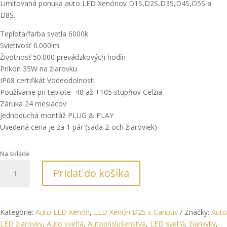
Limitovaná ponuka auto LED Xenónov D1S,D2S,D3S,D4S,D5S a
D8S.
Teplota/farba svetla 6000k
Svietivosť 6.000lm
Životnosť 50.000 prevádzkových hodín
Príkon 35W na žiarovku
IP68 certifikát Vodeodolnosti
Používanie pri teplote -40 až +105 stupňov Celzia
Záruka 24 mesiacov
Jednoduchá montáž PLUG & PLAY
Uvedená cena je za 1 pár (sada 2-och žiaroviek)
Na sklade
množstvo
Pridať do košíka
Auto
LED
Xenón
D2S
Kategórie:
Auto LED Xenón
,
LED Xenón D2S s Canbus
Značky:
Auto
s
LED žiarovky
,
Auto svetlá
,
Autopríslušenstva
,
LED svetlá
,
žiarovky
,