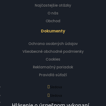
Najčastejšie otázky
O nás
Obchod
Dokumenty
Ochrana osobných údajov
Všeobecné obchodné podmienky
Cookies
Reklamačný poriadok
Pravidlá súťaží
Sledova
Sledova
Sledova
Hlásenie o úspešnom vykonaní