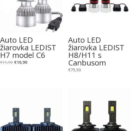
Auto LED
Auto LED
žiarovka LEDIST
žiarovka LEDIST
H7 model C6
H8/H11 s
Canbusom
Pôvodná
Aktuálna
€
11,90
€
10,90
cena
cena
€
79,90
bola:
je:
€11,90.
€10,90.