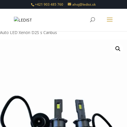
+421 903 485 760
ahoj@ledist.sk
Domovská stránka
/
Auto LED Xenón
/
LED Xenón D2S s Canbus
/
Auto LED Xenón D2S s Canbus