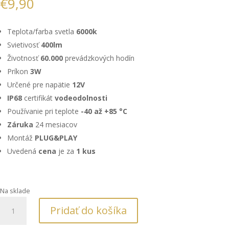
€
9,90
Teplota/farba svetla
6000k
Svietivosť
400lm
Životnosť
60.000
prevádzkových hodín
Príkon
3W
Určené pre napätie
12V
IP68
certifikát
vodeodolnosti
Používanie pri teplote
-40 až +85 °C
Záruka
24 mesiacov
Montáž
PLUG&PLAY
Uvedená
cena
je za
1 kus
Na sklade
množstvo
Pridať do košíka
AUTO
LED