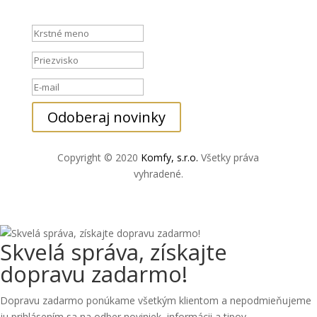
Hlásenie o úspešnom vykonaní
Odoberaj novinky
Copyright © 2020
Komfy, s.r.o
.
Všetky práva
vyhradené.
Skvelá správa, získajte
dopravu zadarmo!
Dopravu zadarmo ponúkame všetkým klientom a nepodmieňujeme
ju prihlásením sa na odber noviniek, informácii a tipov.