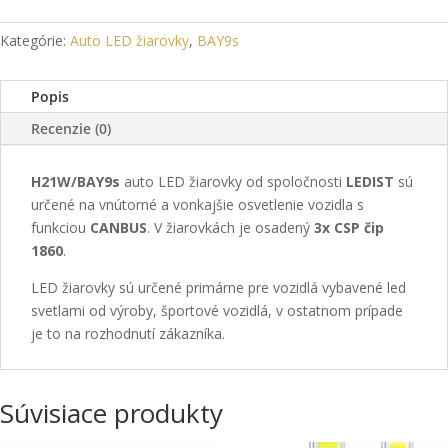
žiarovka
H21W/BAY9s
Kategórie:
Auto LED žiarovky
,
BAY9s
LEDIST
Popis
Recenzie (0)
H21W/BAY9s
auto LED žiarovky od spoločnosti
LEDIST
sú
určené na vnútorné a vonkajšie osvetlenie vozidla s
funkciou
CANBUS
. V žiarovkách je osadený
3x CSP čip
1860
.
LED žiarovky sú určené primárne pre vozidlá vybavené led
svetlami od výroby, športové vozidlá, v ostatnom prípade
je to na rozhodnutí zákazníka.
Súvisiace produkty