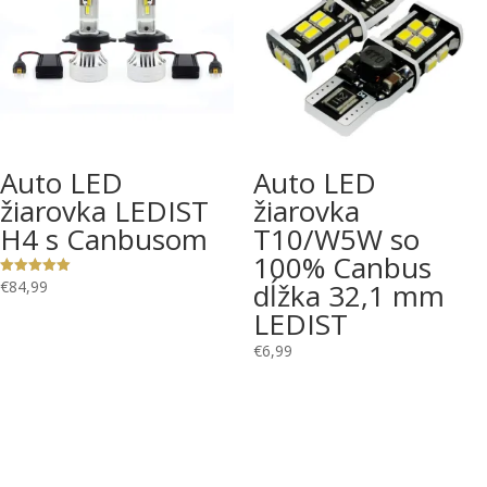
Auto LED
Auto LED
žiarovka LEDIST
žiarovka
H4 s Canbusom
T10/W5W so
100% Canbus
dĺžka 32,1 mm
€
84,99
Hodnotenie
5.00
z 5
LEDIST
€
6,99