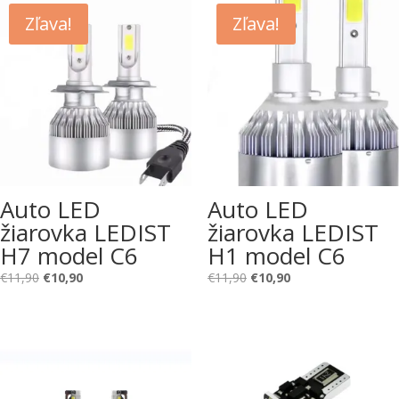
Zľava!
Zľava!
Auto LED
Auto LED
žiarovka LEDIST
žiarovka LEDIST
H7 model C6
H1 model C6
Pôvodná
Aktuálna
Pôvodná
Aktuálna
€
11,90
€
10,90
€
11,90
€
10,90
cena
cena
cena
cena
bola:
je:
bola:
je:
€11,90.
€10,90.
€11,90.
€10,90.