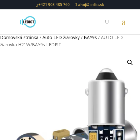
+421 903 485 760
ahoj@ledist.sk
Domovská stránka
/
Auto LED žiarovky
/
BAY9s
/ AUTO LED
žiarovka H21W/BAY9s LEDIST