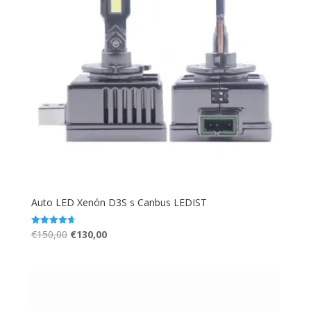
Auto LED Xenón D3S s Canbus LEDIST
Pôvodná
Aktuálna
€
150,00
€
130,00
Hodnotenie
4.67
cena
cena
z 5
bola:
je:
€150,00.
€130,00.