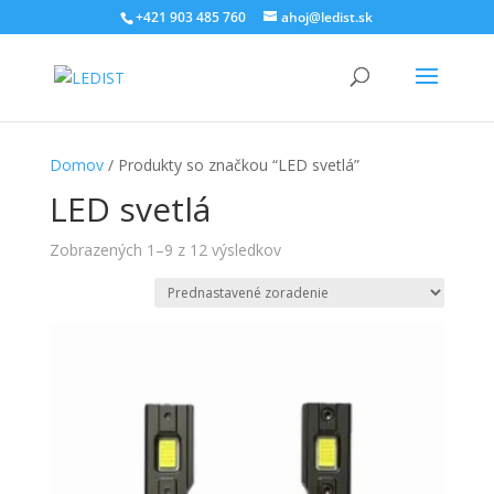
+421 903 485 760
ahoj@ledist.sk
Domov
/ Produkty so značkou “LED svetlá”
LED svetlá
Zobrazených 1–9 z 12 výsledkov