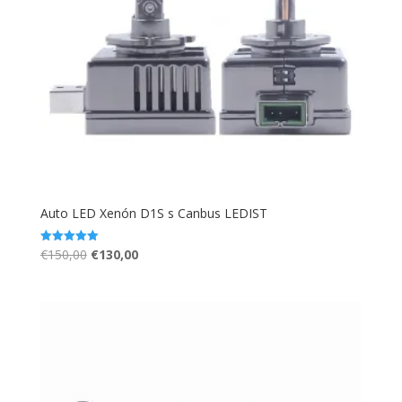
Auto LED Xenón D1S s Canbus LEDIST
Pôvodná
Aktuálna
€
150,00
€
130,00
Hodnotenie
5.00
cena
cena
z 5
bola:
je:
€150,00.
€130,00.