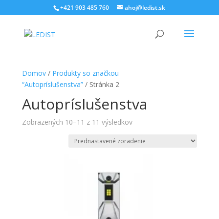
+421 903 485 760
ahoj@ledist.sk
Domov
/
Produkty so značkou
“Autopríslušenstva”
/ Stránka 2
Autopríslušenstva
Zobrazených 10–11 z 11 výsledkov