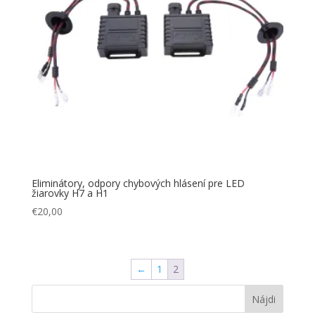
Eliminátory, odpory chybových hlásení pre LED
žiarovky H7 a H1
€
20,00
←
1
2