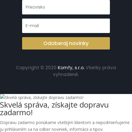
Odoberaj novinky
Copyright © 2020
Komfy, s.r.o
.
Všetky práva
vyhradené.
Skvelá správa, získajte dopravu
zadarmo!
Dopravu zadarmo ponúkame všetkým klientom a nepodmieňujeme
ju prihlásením sa na odber noviniek, informácii a tipov.